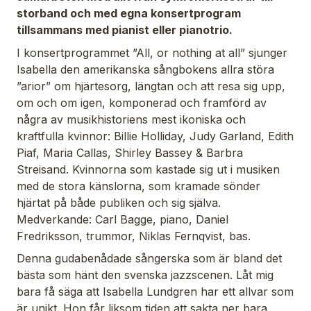
storband och med egna konsertprogram
tillsammans med pianist eller pianotrio.
I konsertprogrammet ”All, or nothing at all” sjunger
Isabella den amerikanska sångbokens allra störa
”arior” om hjärtesorg, längtan och att resa sig upp,
om och om igen, komponerad och framförd av
några av musikhistoriens mest ikoniska och
kraftfulla kvinnor: Billie Holliday, Judy Garland, Edith
Piaf, Maria Callas, Shirley Bassey & Barbra
Streisand. Kvinnorna som kastade sig ut i musiken
med de stora känslorna, som kramade sönder
hjärtat på både publiken och sig själva.
Medverkande: Carl Bagge, piano, Daniel
Fredriksson, trummor, Niklas Fernqvist, bas.
Denna gudabenådade sångerska som är bland det
bästa som hänt den svenska jazzscenen. Låt mig
bara få säga att Isabella Lundgren har ett allvar som
är unikt. Hon får liksom tiden att sakta ner bara