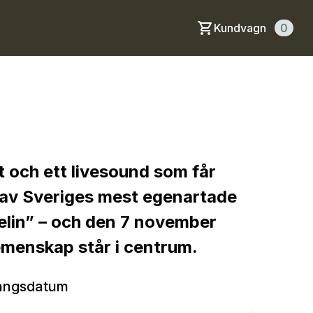
Kundvagn
0
 och ett livesound som får
n av Sveriges mest egenartade
eelin” – och den 7 november
gemenskap står i centrum.
angsdatum