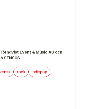
 Törnqvist Event & Music AB och
ch SENSUS.
vensk
rock
indiepop