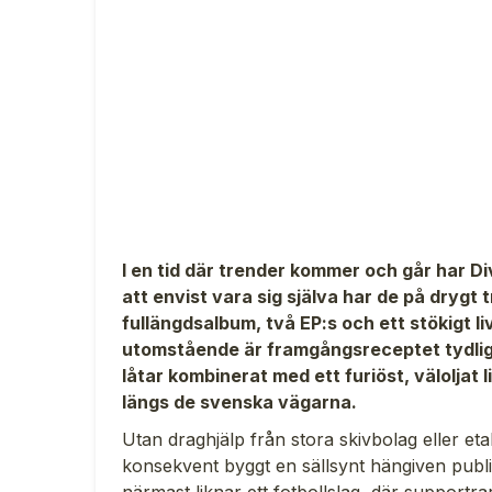
I en tid där trender kommer och går har Di
att envist vara sig själva har de på drygt 
fullängdsalbum, två EP:s och ett stökigt l
utomstående är framgångsreceptet tydligt
låtar kombinerat med ett furiöst, väloljat l
längs de svenska vägarna.
Utan draghjälp från stora skivbolag eller e
konsekvent byggt en sällsynt hängiven publik