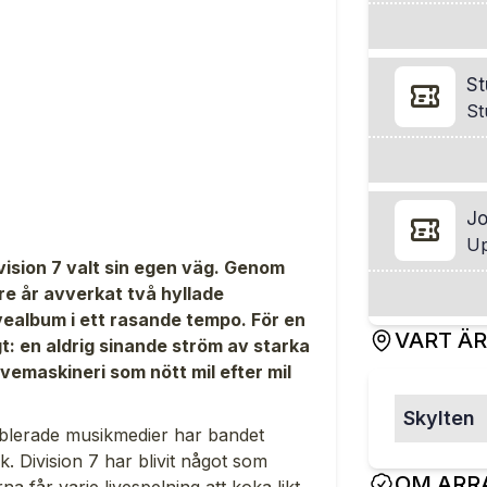
St
St
J
Up
vision 7 valt sin egen väg. Genom
tre år avverkat två hyllade
ivealbum i ett rasande tempo. För en
VART Ä
: en aldrig sinande ström av starka
ivemaskineri som nött mil efter mil
Skylten
tablerade musikmedier har bandet
. Division 7 har blivit något som
OM ARR