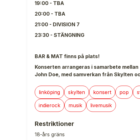
19:00 - TBA
20:00 - TBA
21:00 - DIVISION 7
23:30 - STÄNGNING
BAR & MAT finns på plats!
Konserten arrangeras i samarbete mellan
John Doe, med samverkan från Skylten o
linköping
skylten
konsert
pop
s
indierock
musik
livemusik
Restriktioner
18-års gräns