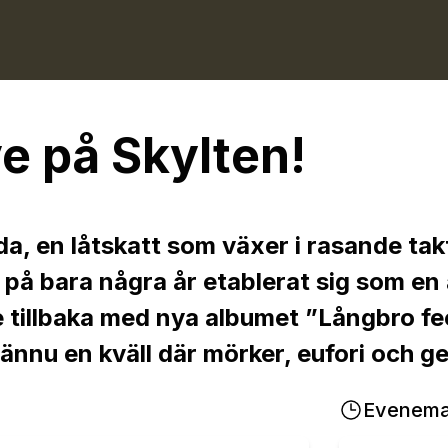
ve på Skylten!
 en låtskatt som växer i rasande takt
 7 på bara några år etablerat sig som e
de tillbaka med nya albumet ”Långbro f
r ännu en kväll där mörker, eufori och 
Evenem