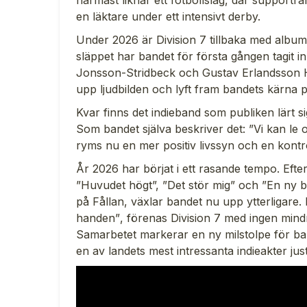
närmast liknar ett fotbollslag, där supportrar
en läktare under ett intensivt derby.
Under 2026 är Division 7 tillbaka med album
släppet har bandet för första gången tagit i
Jonsson-Stridbeck och Gustav Erlandsson H
upp ljudbilden och lyft fram bandets kärna på
Kvar finns det indieband som publiken lärt 
Som bandet själva beskriver det: ”
Vi kan le 
ryms nu en mer positiv livssyn och en kontr
År 2026 har börjat i ett rasande tempo. Efter
”Huvudet högt”, ”Det stör mig” och ”En ny bo
på Fållan, växlar bandet nu upp ytterligare. 
handen
”
, förenas Division 7 med ingen min
Samarbetet markerar en ny milstolpe för ba
en av landets mest intressanta indieakter jus