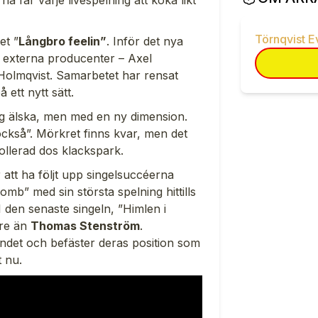
na får varje livespelning att koka likt
Törnqvist E
et ”
Långbro feelin”
. Inför det nya
n externa producenter – Axel
olmqvist. Samarbetet har rensat
 ett nytt sätt.
sig älska, men med en ny dimension.
också
”. Mörkret finns kvar, men det
ollerad dos klackspark.
 att ha följt upp singelsuccéerna
mb” med sin största spelning hittills
I den senaste singeln, ”Himlen i
dre än
Thomas Stenström
.
ndet och befäster deras position som
t nu.