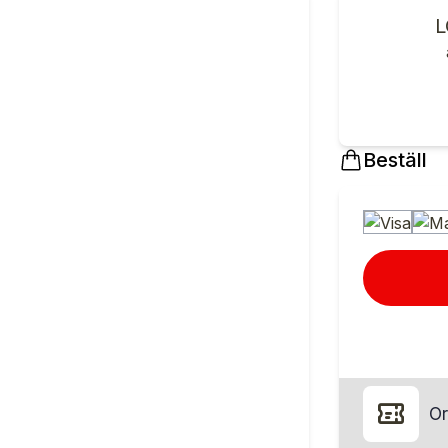
L
Beställ
Or