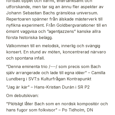
fortsatt öppet och varmt, eftertänksamt och
utforskande, men tar sig an ännu fler aspekter av
Johann Sebastian Bachs gränslösa universum.
Repertoaren spänner från älskade mästerverk till
nyfikna experiment. Från Goldbergvariationer till en
ömsint vaggvisa och ”agentjazzens” kanske allra
första historiska belägg.
Välkommen till en melodisk, innerlig och svängig
konsert. En stund av möten, koncentrerad närvaro
och spontana infall.
”Denna eminenta trio /---/ som precis som Bach
själv arrangerade och lade till egna id
é
er” – Camilla
Lundberg i SVT:s Kulturfr
å
gan Kontrapunkt
”Jag ä
r k
är” –
Hans-Kristian Dur
án i SR P2
Om debutskivan:
”Plötsligt l
å
ter Bach som en nordisk kompositör och
hans fugor som folkvisor” –
Po Tidholm, DN