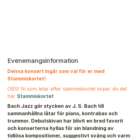
Evenemangsinformation
Denna konsert ingår som val för er med
Stammiskortet!
OBS! Ni som letar efter stammiskortet köper du det
här
Stammiskortet
Bach Jazz g
ör stycken av J. S. Bach till
sammanh
å
llna l
å
tar för piano, kontrabas och
trummor. Debutskivan har blivit en bred favorit
och konserterna hyllas för sin blandning av
tidlösa kompositioner, suggestivt sväng och varm