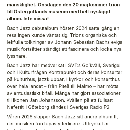
mänsklighet. Onsdagen den 20 maj
kommer trion
till Östergötlands museum med helt nysläppt
album. Inte missa!
Bach Jazz debutalbum hösten 2024 satte igång en
resa ingen kunde väntat sig. Trions organiska och
lekfulla tolkningar av Johann Sebastian Bachs eviga
musik fortsätter ständigt att fascinera och locka nya
lyssnare.
Bach Jazz har medverkat i SVT:s Go’kväll, Sverige!
och i Kulturfrågan Kontrapunkt och deras konserter
på kulturhus, jazzklubbar, i kyrkor och konserthus
över hela landet – från Piteå till Malmö – har mötts
av entusiastiskt bifall. Många har gjort associationer
till ikonen Jan Johansson. Kvällen på ett fullsatt
Nefertiti i Göteborg sändes i Sveriges Radio P2.
Våren 2026 släpper Bach Jazz sitt andra album II,
där musiken fördjupas ytterligare. Uttrycket är