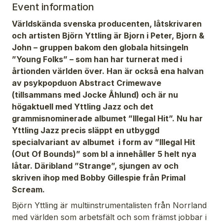
Event information
Världskända svenska producenten, låtskrivaren
och artisten Björn Yttling är Bjorn i Peter, Bjorn &
John – gruppen bakom den globala hitsingeln
”Young Folks” – som han har turnerat med i
årtionden världen över. Han är också ena halvan
av psykpopduon Abstract Crimewave
(tillsammans med Jocke Åhlund) och är nu
högaktuell med Yttling Jazz och det
grammisnominerade albumet ”Illegal Hit”. Nu har
Yttling Jazz precis släppt en utbyggd
specialvariant av albumet i form av ”Illegal Hit
(Out Of Bounds)” som bl a innehåller 5 helt nya
låtar. Däribland ”Strange”, sjungen av och
skriven ihop med Bobby Gillespie från Primal
Scream.
Björn Yttling är multiinstrumentalisten från Norrland
med världen som arbetsfält och som främst jobbar i