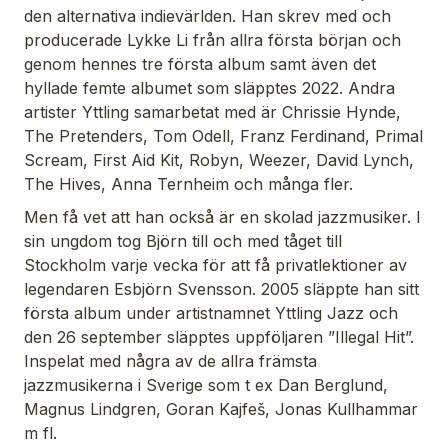
den alternativa indievärlden. Han skrev med och
producerade Lykke Li från allra första början och
genom hennes tre första album samt även det
hyllade femte albumet som släpptes 2022. Andra
artister Yttling samarbetat med är Chrissie Hynde,
The Pretenders, Tom Odell, Franz Ferdinand, Primal
Scream, First Aid Kit, Robyn, Weezer, David Lynch,
The Hives, Anna Ternheim och många fler.
Men få vet att han också är en skolad jazzmusiker. I
sin ungdom tog Björn till och med tåget till
Stockholm varje vecka för att få privatlektioner av
legendaren Esbjörn Svensson. 2005 släppte han sitt
första album under artistnamnet Yttling Jazz och
den 26 september släpptes uppföljaren ”Illegal Hit”.
Inspelat med några av de allra främsta
jazzmusikerna i Sverige som t ex Dan Berglund,
Magnus Lindgren, Goran Kajfeš, Jonas Kullhammar
m fl.