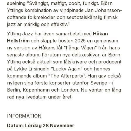
spelning ”Svängigt, maffigt, coolt, funkigt. Björn
Yttlings kombination av vindpinade Jan Johansson-
doftande folkmelodier och sextiotalskänslig filmisk
jazz är märklig och effektiv.”
Yttling Jazz har även samarbetat med
Håkan
Hellström
och släppte hösten 2025 en gemensam
ny version av Håkans låt ”Fånga Vågen” från hans
senaste album. Förutom nya deluxeskivan är Björn
Yttling också aktuell som låtskrivare och producent
på Lykke Li-singeln ”Lucky Again” och hennes
kommande album ”The Afterparty”. Han gav också
nyligen sina första konserter utanför Sverige – i
Berlin, Köpenhamn och London. Nu väntar en lång
rad nya livedatum under året.
INFORMATION
Datum: Lördag 28 November