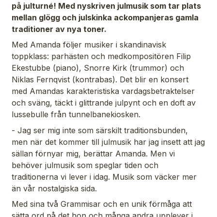
på julturné! Med nyskriven julmusik som tar plats
mellan glögg och julskinka ackompanjeras gamla
traditioner av nya toner.
Med Amanda följer musiker i skandinavisk
toppklass: parhästen och medkompositören Filip
Ekestubbe (piano), Snorre Kirk (trummor) och
Niklas Fernqvist (kontrabas). Det blir en konsert
med Amandas karakteristiska vardagsbetraktelser
och sväng, täckt i glittrande julpynt och en doft av
lussebulle från tunnelbanekiosken.
- Jag ser mig inte som särskilt traditionsbunden,
men när det kommer till julmusik har jag insett att jag
sällan förnyar mig,
berättar Amanda
. Men vi
behöver julmusik som speglar tiden och
traditionerna vi lever i idag. Musik som väcker mer
än vår nostalgiska sida.
Med sina två Grammisar och en unik förmåga att
sätta ord på det hon och många andra upplever i